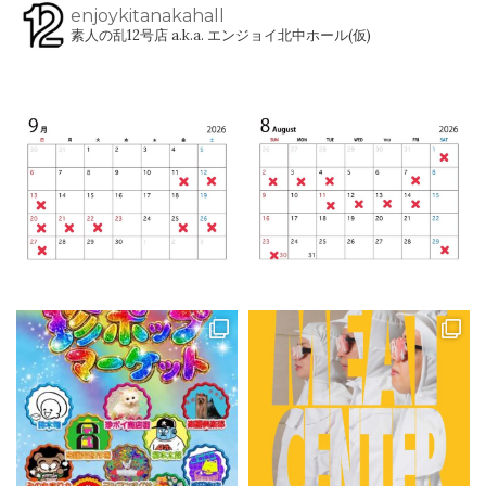
enjoykitanakahall
素人の乱12号店 a.k.a. エンジョイ北中ホール(仮)