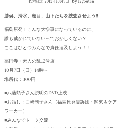
投稿日:
by
2012年10月5日
12gouten
勝俣、清水、斑目、山下たちを捜査させよう!!
福島原発！こんな大惨事になっているのに、
誰も裁かれていないっておかしくない？
ここはひとつみんなで責任追及しよう！！
高円寺・素人の乱12号店
10月7日（日）14時～
場所代：300円
■武藤類子さん説明のDVD上映
■お話し：白崎朝子さん（福島原発告訴団・関東＆ケア
ワーカー）
■みんなでトーク交流